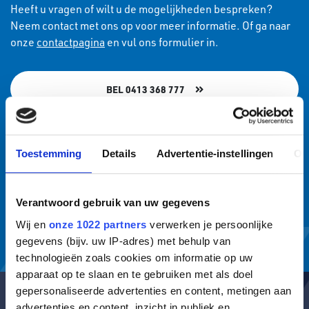
Heeft u vragen of wilt u de mogelijkheden bespreken?
Neem contact met ons op voor meer informatie. Of ga naar
onze
contactpagina
en vul ons formulier in.
BEL 0413 368 777
ALGEMEEN@EMS.NL
Toestemming
Details
Advertentie-instellingen
Ov
OFFERTE AANVRAAG
Verantwoord gebruik van uw gegevens
Wij en
onze 1022 partners
verwerken je persoonlijke
gegevens (bijv. uw IP-adres) met behulp van
technologieën zoals cookies om informatie op uw
apparaat op te slaan en te gebruiken met als doel
gepersonaliseerde advertenties en content, metingen aan
advertenties en content, inzicht in publiek en