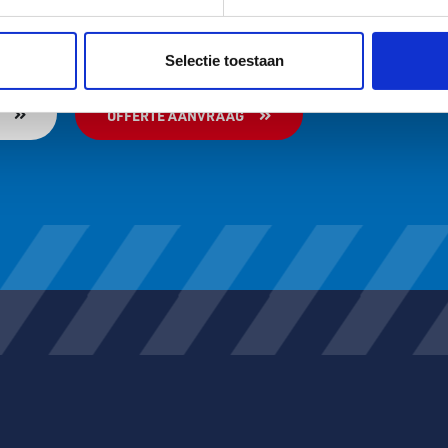
ent en advertenties te personaliseren, om functies voor social
Neem contact met ons op voor meer informatie. Of ga naar onze
. Ook delen we informatie over uw gebruik van onze site met on
e. Deze partners kunnen deze gegevens combineren met andere i
Selectie toestaan
erzameld op basis van uw gebruik van hun services.
OFFERTE AANVRAAG