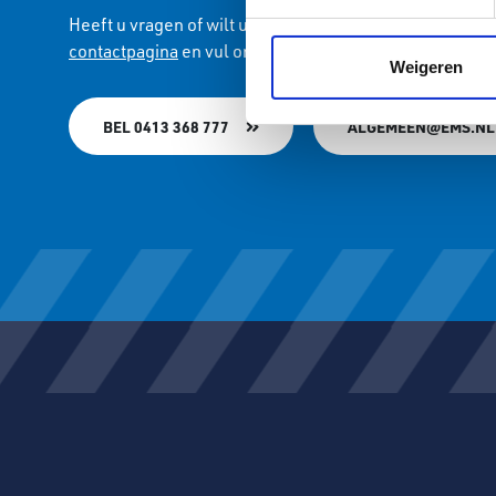
We gebruiken cookies om cont
Heeft u vragen of wilt u de mogelijkheden bespreken? 
websiteverkeer te analyseren
contactpagina
en vul ons formulier in.
media, adverteren en analys
Weigeren
verstrekt of die ze hebben v
BEL 0413 368 777
ALGEMEEN@EMS.NL