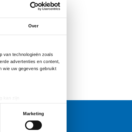
Over
p van technologieën zoals
erde advertenties en content,
en wie uw gegevens gebruikt
g kan zijn
erprinting)
t
detailgedeelte
in. U kunt uw
Marketing