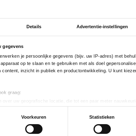
rige relatie kunnen
id van het bedrijf en/of
t zich door een
Details
Advertentie-instellingen
de vestigingsplaats Uden.
unicatie@ems.nl
.
w gegevens
 verzoeken ingaan. Wij
erwerken je persoonlijke gegevens (bijv. uw IP-adres) met behul
apparaat op te slaan en te gebruiken met als doel gepersonalise
 content, inzicht in publiek en productontwikkeling. U kunt kiez
 ook graag:
 over uw geografische locatie, die tot een paar meter nauwkeuri
eren door het actief te scannen op specifieke eigenschappen (fing
onlijke gegevens worden verwerkt en stel uw voorkeuren in he
Voorkeuren
Statistieken
jzigen of intrekken in de Cookieverklaring.