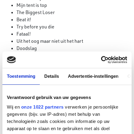
Mijn tent is top
The Biggest Loser
Beat it!
Try before you die
Fataal!
Uit het oog maar niet uit het hart
Doodslag
Wie heeft de leukste
Moordvrouw
Krijg de kleren
Toestemming
Details
Advertentie-instellingen
Ov
Danni Lowinski
Sint en De Leeuw
24 uur met…
Verantwoord gebruik van uw gegevens
Sta op tegen kanker
EenVandaag
Wij en
onze 1022 partners
verwerken je persoonlijke
Eerste Hulp Bij Festivals
gegevens (bijv. uw IP-adres) met behulp van
EditieNL
technologieën zoals cookies om informatie op uw
apparaat op te slaan en te gebruiken met als doel