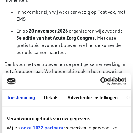
momenten:
In november zijn wij weer aanwezig op Festivak, met
EMS.
20 november 2026
En op
organiseren wij alweer de
5e editie van het Acute Zorg Congres
. Met onze
gratis topic-avonden bouwen we hier de komende
periode samen naartoe.
Dank voor het vertrouwen en de prettige samenwerking in
het afgelopen jaar. We hopen jullie ook in het nieuwe jaar
weer te ontmoeten — tijdens opleidingen, evenementen en
nieuwe initiatieven.
Fijne feestdagen en tot in het nieuwe jaar!
Toestemming
Details
Advertentie-instellingen
Ov
Event Medical Service
BTB Fire & Medical Support
Verantwoord gebruik van uw gegevens
Emergency Medical School
Wij en
onze 1022 partners
verwerken je persoonlijke